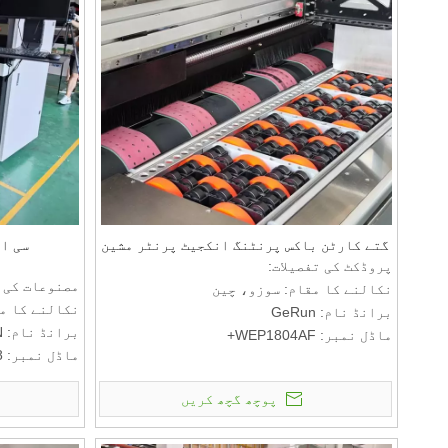
گتے کارٹن باکس پرنٹنگ انکجیٹ پرنٹر مشین
سی ا
پروڈکٹ کی تفصیلات:
مصنوعات کی ت
نکالنے کا مقام: سوزو، چین
نکالنے کا م
برانڈ نام: GeRun
برانڈ نام: GERUN
ماڈل نمبر: WEP1804AF+
ماڈل نمبر: GR2508
ادائیگی اور ترسیل کی شرائط:
ادائیگی اور
کم از کم آرڈر کی مقدار: 1 سیٹ
پوچھ گچھ کریں
کم از کم آرڈر ک
قیمت: RMB
قیمت: RMB
ادائیگی کی شرائط کے بارے میں بات کرنے کے
ادائیگی کی ش