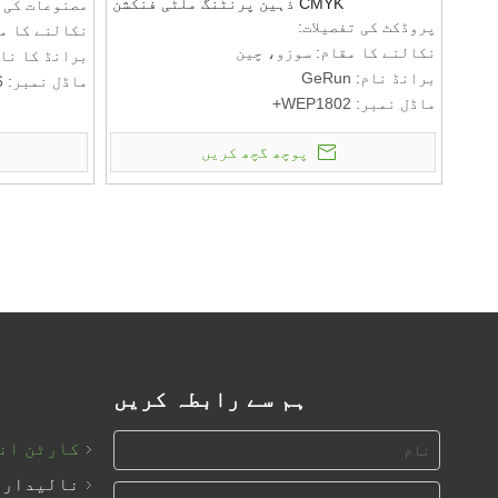
CMYK ذہین پرنٹنگ ملٹی فنکشن
مصنوعات کی ت
پروڈکٹ کی تفصیلات:
نکالنے کا م
نکالنے کا مقام: سوزو، چین
برانڈ کا نام
برانڈ نام: GeRun
ماڈل نمبر: GR1816
ماڈل نمبر: WEP1802+
ادائیگی اور
ادائیگی اور ترسیل کی شرائط:
کم از کم آرڈر ک
پوچھ گچھ کریں
کم از کم آرڈر کی مقدار: 1 سیٹ
قیمت: RMB
قیمت: RMB
ادائیگی کی ش
ادائیگی کی شرائط کے بارے میں بات کرنے کے
لیے ملیں: T/T
لیے ملیں: T/T
ہم سے رابطہ کریں
کارٹن ان
نالیدار 