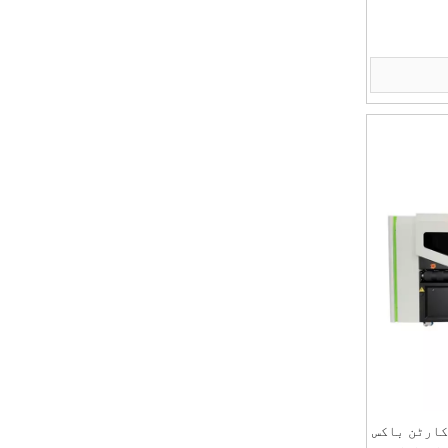
ات کرنے کے
کارٹن باکس