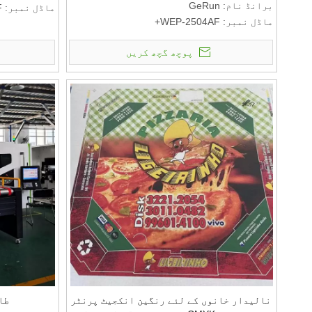
برانڈ نام: GeRun
ماڈل نمبر: WEP-2504AF+
ماڈل نمبر: WEP-2504AF+
ادائیگی اور
ادائیگی اور ترسیل کی شرائط:
کم از کم آرڈر ک
پوچھ گچھ کریں
کم از کم آرڈر کی مقدار: 1 سیٹ
قیمت: RMB
قیمت: RMB
ادائیگی کی ش
ادائیگی کی شرائط کے بارے میں بات کرنے کے
لیے ملیں: T/T
لیے ملیں: T/T
نالیدار خانوں کے لئے رنگین انکجیٹ پرنٹر
طا