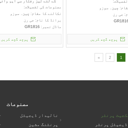
کے لئے تیز رفتار سی ایم وائی
فصیلات:
مصنوعات کی تفصیلات:
قام: چین۔ سوزو
نکالنے کا مقام: چین۔ سوزو
: جی رن
برانڈ کا نام: جی رن
ماڈل نمبر: GR1816
 ترسیل کی شرائط:
ادائیگی اور ترسیل کی شرائط:
ی مقدار: 1 سیٹ
پوچھ گچھ کریں
پوچھ گچھ کریں
کم از کم آرڈر کی مقدار: 1 سیٹ
قیمت: RMB
رائط کے بارے میں بات کرنے کے
ادائیگی کی شرائط کے بارے میں ب
»
2
1
لیے ملیں: T/T
مصنوعات
کجیٹ پرنٹر
نالیدار ڈیجیٹل
ڈیجیٹل پرنٹر
پرنٹنگ مشین