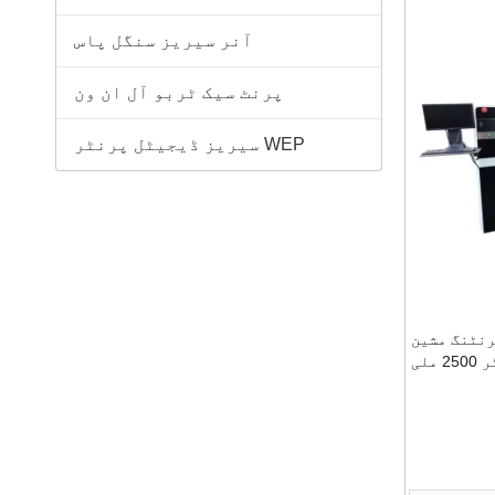
آنر سیریز سنگل پاس
پرنٹ سیک ٹربو آل ان ون
WEP سیریز ڈیجیٹل پرنٹر
رنٹنگ مشین
نالیوں والے باکس انکجیٹ پرنٹر 2500 ملی
انا کھلانا