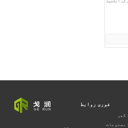
 کے انکجیٹ
پرنٹر
ات کرنے کے
فوری روابط
گھر
مصنوعات