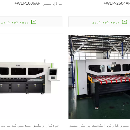
ماڈل نمبر: WEP1806AF+
 ترسیل کی شرائط:
ادائیگی اور ترسیل کی شرائط:
ی مقدار: 1 سیٹ
کم از کم آرڈر کی مقدار: 1 سیٹ
پوچھ گچھ کریں
پوچھ گچھ کریں
قیمت: RMB
رائط کے بارے میں بات کرنے کے
ادائیگی کی شرائط کے بارے میں ب
لیے ملیں: T/T
قتور کارٹن انکجیٹ پرنٹر مشین
خودکار رنگین تبدیلی کے ساتھ 