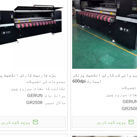
یم وائی کے کارٹن انکجیٹ پرنٹر
بڑے فارمیٹ کارٹن انکجیٹ پ
اسمارٹ 600dpi
مصنوعات کی تفصیلات:
فصیلات:
نکالنے کا مقام: سوزو، چین
قام: سوزو، چین
برانڈ نام: GERUN
ماڈل نمبر: GR2508
ادائیگی اور ترسیل کی شرائط:
 ترسیل کی شرائط:
کم از کم آرڈر کی مقدار: 1 سیٹ
پوچھ گچھ کریں
پوچھ گچھ کریں
ی مقدار: 1 سیٹ
قیمت: RMB
ادائیگی کی شرائط کے بارے میں ب
رائط کے بارے میں بات کرنے کے