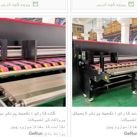
پوچھ گچھ کریں
پوچھ گچھ کریں
ی مقدار: 1 سیٹ
کم از کم آرڈر کی مقدار: 1 سیٹ
قیمت: RMB
رائط کے بارے میں بات کرنے کے
ادائیگی کی شرائط کے بارے میں ب
لیے ملیں: T/T
ند کارٹن انکجیٹ پرنٹر ڈیجیٹل
گتے کارٹن انکجیٹ پرنٹر م
فصیلات:
پروڈکٹ کی تفصیلات:
قام: سوزو، چین
نکالنے کا مقام: سوزو، چین
برانڈ نام: GeRun