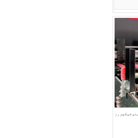
ات کرنے کے
ینوفیکچررز