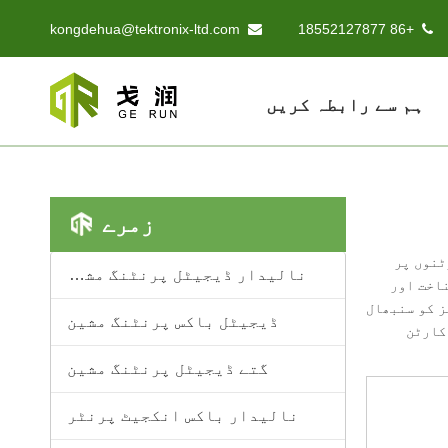
kongdehua@tektronix-ltd.com
+86 18552127877


ہم سے رابطہ کریں
زمرے
ٹنوں پر
نالیدار ڈیجیٹل پرنٹنگ مشین
ناخت اور
ز کو سنبھال
ڈیجیٹل باکس پرنٹنگ مشین
کارٹن
گتے ڈیجیٹل پرنٹنگ مشین
نالیدار باکس انکجیٹ پرنٹر