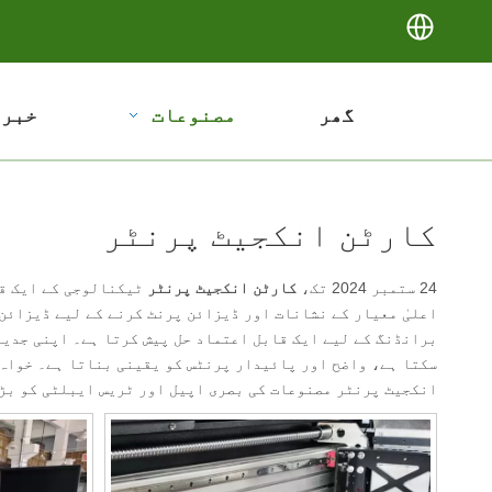
گھر
مصنوعات
خبری
کارٹن انکجیٹ پرنٹر
24 ستمبر 2024 تک،
کارٹن انکجیٹ پرنٹر
ٹیکنالوجی کے ایک قا
اعلیٰ معیار کے نشانات اور ڈیزائن پرنٹ کرنے کے لیے ڈیزائن
برانڈنگ کے لیے ایک قابل اعتماد حل پیش کرتا ہے۔ اپنی جدید
سکتا ہے، واضح اور پائیدار پرنٹس کو یقینی بناتا ہے۔ خواہ
انکجیٹ پرنٹر مصنوعات کی بصری اپیل اور ٹریس ایبلٹی کو بڑ