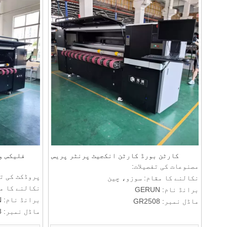
لیے ملیں: T/T
لیے ملیں: T/T
کارٹن بورڈ کارٹن انکجیٹ پرنٹر پریس
فلیکس و
مصنوعات کی تفصیلات:
پروڈکٹ کی تف
نکالنے کا مقام: سوزو، چین
نکالنے کا م
برانڈ نام: GERUN
برانڈ نام: GERUN
ماڈل نمبر: GR2508
ماڈل نمبر: GR2508+
ادائیگی اور ترسیل کی شرائط:
ادائیگی اور
کم از کم آرڈر کی مقدار: 1 سیٹ