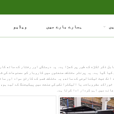
ں
ہمارے بارے میں
ویڈیو
بل ذکر ٹکڑے کے طور پر کھڑا ہے۔ یہ درستگی اور رفتار کے ساتھ کار
 کیا گیا ہے۔ یہ پرنٹر مختلف صنعتوں میں کاروبار کو مصنوعات کی ش
 انک جیٹ ٹیکنالوجی کے ساتھ، یہ مختلف قسم کے کارٹن مواد اور سائ
 خوراک، مشروبات، یا الیکٹرانکس کی صنعت میں پیکیجنگ کے لیے ہو، 
ھانے میں اہم کردار ادا کرتا ہے۔