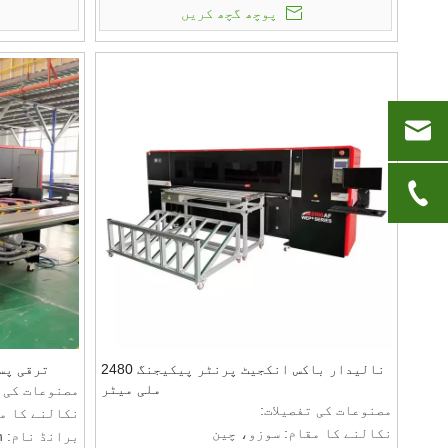
پوچھ گچھ کریں
کم از کم آرڈر ک
قیمت: RMB
قیمت: RMB
ادائیگی کی شرائط کے بارے میں بات کرنے کے
ادائیگی کی ش
لیے ملیں: T/T
لیے ملیں: T/T
نالیدار باکس انکجیٹ پرنٹر پیکیجنگ 2480
ترقی پس
ملی میٹر
مصنوعات کی ت
مصنوعات کی تفصیلات:
نکالنے کا م
نکالنے کا مقام: سوزو، چین
برانڈ نام: GeRun