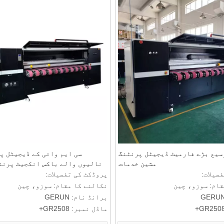
لیے ملیں: T/T
سیع بڑے فارمیٹ ڈیجیٹل پرنٹنگ
سی ایم وائی کے ڈیجیٹل پ
مشین خدمات
میٹر کھ
صیلات:
پروڈکٹ کی تفصیلات:
قام: سوزو، چین
نکالنے کا مقام: سوزو، چین
برانڈ نام: GERUN
ماڈل نمبر: GR2508+
 ترسیل کی شرائط:
ادائیگی اور ترسیل کی شرائط: