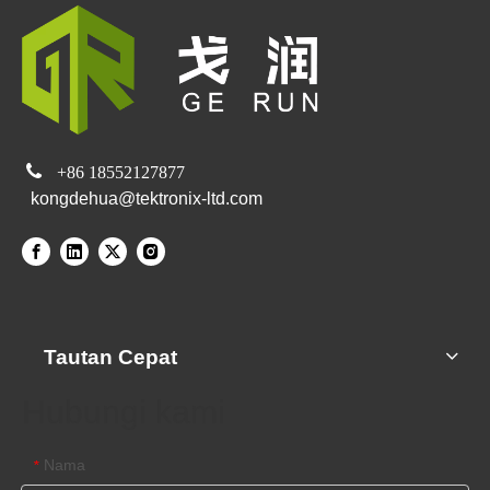

+86 18552127877
kongdehua@tektronix-ltd.com
Tautan Cepat
Hubungi kami
Nama
*