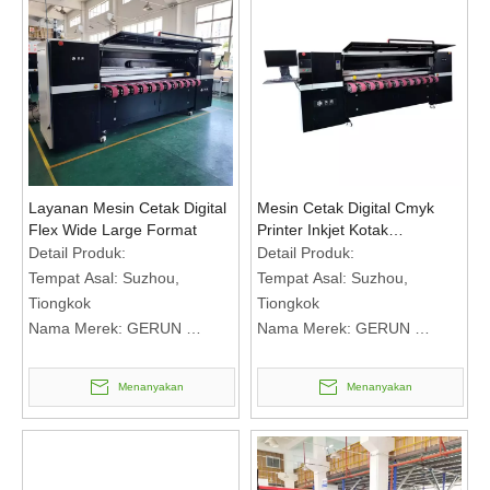
Harga: RMB Bertemu untuk
Harga: RMB Bertemu untuk
membicarakan
membicarakan
Syarat Pembayaran: T/T
Syarat Pembayaran: T/T
Layanan Mesin Cetak Digital
Mesin Cetak Digital Cmyk
Flex Wide Large Format
Printer Inkjet Kotak
Bergelombang
Detail Produk:
Detail Produk:
Pengumpanan 2500mm
Tempat Asal: Suzhou,
Tempat Asal: Suzhou,
Tiongkok
Tiongkok
Nama Merek: GERUN
Nama Merek: GERUN
Nomor Model: GR2508+
Nomor Model: GR2508+
Syarat Pembayaran &
Syarat Pembayaran &
Menanyakan
Menanyakan
Pengiriman:
Pengiriman:
Jumlah Pesanan Minimum:
Jumlah Pesanan Minimum:
1set
1set
Harga: RMB Bertemu untuk
Harga: RMB Bertemu untuk