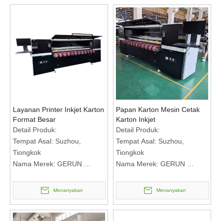
Jumlah Pesanan Minimum: 1
Jumlah Pesanan Minimum:
set
1set
Harga: RMB Bertemu untuk
Harga: RMB Bertemu untuk
membicarakan
membicarakan
Syarat Pembayaran: T/T
Syarat Pembayaran: T/T
Layanan Printer Inkjet Karton
Papan Karton Mesin Cetak
Format Besar
Karton Inkjet
Detail Produk:
Detail Produk:
Tempat Asal: Suzhou,
Tempat Asal: Suzhou,
Tiongkok
Tiongkok
Nama Merek: GERUN
Nama Merek: GERUN
Nomor Model: GR2508
Nomor Model: GR2508
Syarat Pembayaran &
Syarat Pembayaran &
Menanyakan
Menanyakan
Pengiriman:
Pengiriman:
Jumlah Pesanan Minimum:
Jumlah Pesanan Minimum:
1set
1set