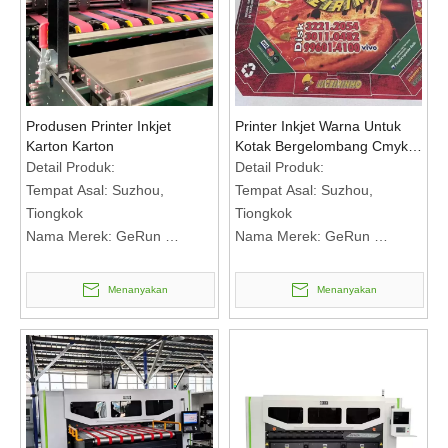
membicarakan
membicarakan
Syarat Pembayaran: T/T
Syarat Pembayaran: T/T
Produsen Printer Inkjet
Printer Inkjet Warna Untuk
Karton Karton
Kotak Bergelombang Cmyk
Intelligent Printing Multifungsi
Detail Produk:
Detail Produk:
Tempat Asal: Suzhou,
Tempat Asal: Suzhou,
Tiongkok
Tiongkok
Nama Merek: GeRun
Nama Merek: GeRun
Nomor Model: WEP1806AF+
Nomor Model: WEP1802+
Syarat Pembayaran &
Syarat Pembayaran &
Menanyakan
Menanyakan
Pengiriman:
Pengiriman:
Jumlah Pesanan Minimum: 1
Jumlah Pesanan Minimum: 1
set
set
Harga: RMB Bertemu untuk
Harga: RMB Bertemu untuk
membicarakan
membicarakan
Syarat Pembayaran: T/T
Syarat Pembayaran: T/T