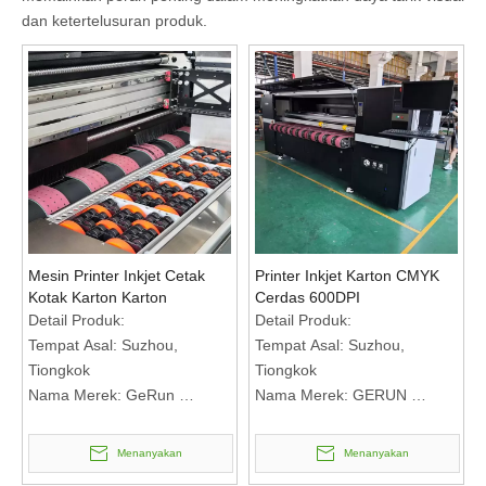
dan ketertelusuran produk.
Mesin Printer Inkjet Cetak
Printer Inkjet Karton CMYK
Kotak Karton Karton
Cerdas 600DPI
Detail Produk:
Detail Produk:
Tempat Asal: Suzhou,
Tempat Asal: Suzhou,
Tiongkok
Tiongkok
Nama Merek: GeRun
Nama Merek: GERUN
Nomor Model: WEP1804AF+
Nomor Model: GR2508
Syarat Pembayaran &
Syarat Pembayaran &
Menanyakan
Menanyakan
Pengiriman:
Pengiriman: