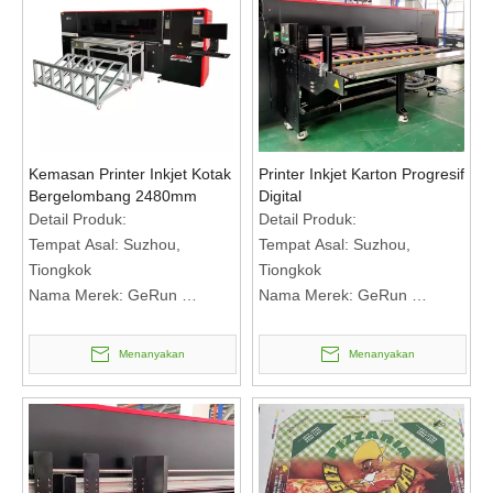
membicarakan
membicarakan
Syarat Pembayaran: T/T
Syarat Pembayaran: T/T
Kemasan Printer Inkjet Kotak
Printer Inkjet Karton Progresif
Bergelombang 2480mm
Digital
Detail Produk:
Detail Produk:
Tempat Asal: Suzhou,
Tempat Asal: Suzhou,
Tiongkok
Tiongkok
Nama Merek: GeRun
Nama Merek: GeRun
Nomor Model: WEP-
Nomor Model: WEP-
2504AF+
2504AF+
Menanyakan
Menanyakan
Syarat Pembayaran &
Syarat Pembayaran &
Pengiriman:
Pengiriman:
Jumlah Pesanan Minimum: 1
Jumlah Pesanan Minimum: 1
set
set
Harga: RMB Bertemu untuk
Harga: RMB Bertemu untuk